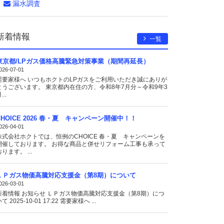
漏水調査
新着情報
一覧
東京都/LPガス価格高騰緊急対策事業（期間再延長）
026-07-01
需要家様へ いつもホクトのLPガスをご利用いただき誠にありが
とうございます。 東京都内在住の方、令和8年7月分～令和9年3
...
CHOICE 2026 春・夏 キャンペーン開催中！！
026-04-01
株式会社ホクトでは、恒例のCHOICE 春・夏 キャンペーンを
開催しております。 お得な商品と併せリフォーム工事も承って
ります。 ...
ＬＰガス物価高騰対応支援金（第8期）について
026-03-01
新着情報 お知らせ ＬＰガス物価高騰対応支援金（第8期）につ
て 2025-10-01 17:22 需要家様へ ...