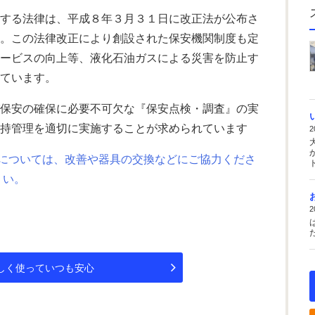
関する法律は、平成８年３月３１日に改正法が公布さ
た。この法律改正により創設された保安機関制度も定
サービスの向上等、液化石油ガスによる災害を防止す
れています。
び保安の確保に必要不可欠な『保安点検・調査』の実
維持管理を適切に実施することが求められています
2
については、改善や器具の交換などにご協力くださ
ト
い。
2
しく使っていつも安心