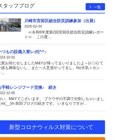
スタッフブログ
一覧
川崎市宮前区総合防災訓練参加（出展）
2025-02-20
≪令和6年度第2回宮前区総合防災訓練レポー
ト≫ この度...
いつもの設備入替レポ(^^♪
023-10-02
大変お待たせしましたM&Yが帰ってまいりましたよ～(≧◇≦) て
か誰も興味ないし、また一人芝居やってるし、No天気＋ホン
...
お手軽レンジフード交換♪ 続き
022-12-05
はい、M&Yでございます。 ブラウザの不調で分割しちゃいまし
たm(__)m 前回ブログの続きです。 いきなりですが...
新型コロナウィルス対策について