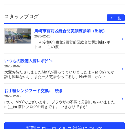
スタッフブログ
一覧
川崎市宮前区総合防災訓練参加（出展）
2025-02-20
≪令和6年度第2回宮前区総合防災訓練レポー
ト≫ この度...
いつもの設備入替レポ(^^♪
2023-10-02
大変お待たせしましたM&Yが帰ってまいりましたよ～(≧◇≦) てか
誰も興味ないし、また一人芝居やってるし、No天気＋ホント...
お手軽レンジフード交換♪ 続き
2022-12-05
はい、M&Yでございます。 ブラウザの不調で分割しちゃいました
m(__)m 前回ブログの続きです。 いきなりですが...
新型コロナウィルス対策について