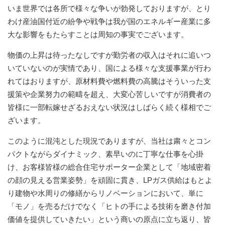
いま世界では各所で様々な争いが勃発しておりますが、とり
わけ産油国付近の紛争や戦争は我が国のエネルギー産業に多
大な影響をもたらすことは周知の事実でございます。
物価の上昇は待ったなしですが勤労者の収入はそれに追いつ
いていないのが実情であり、国による様々な支援事業が行わ
れてはおりますが、原材料費や燃料費の高騰はそういった支
援策や企業努力の範疇を超え、大変心苦しいですが消費者の
皆様に一部転嫁せざるおえない状況はしばらく続く様相でご
ざいます。
このように混沌とした現況でありますが、当社は粛々とコン
パクトながらダイナミック、素早いのに丁寧な仕事を心掛
け、お客様皆様の総合住宅サポーター企業として「地域密着
の顔の見える営業姿勢」を頑固に貫き、LPガス供給はもとよ
り建物や水周りの修繕からリノベーションにおいて、単に
「モノ」を売るだけでなく「ヒトの手による技術を磨き付加
価値を提供していきたい」という商いの原点に立ち返り、皆