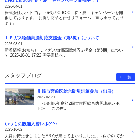
CHOICE 2026 春・夏 キャンペーン開催中！！
2026-04-01
株式会社ホクトでは、恒例のCHOICE 春・夏 キャンペーンを開
催しております。 お得な商品と併せリフォーム工事も承っており
ます。 ...
ＬＰガス物価高騰対応支援金（第8期）について
2026-03-01
新着情報 お知らせ ＬＰガス物価高騰対応支援金（第8期）につい
て 2025-10-01 17:22 需要家様へ ...
スタッフブログ
一覧
川崎市宮前区総合防災訓練参加（出展）
2025-02-20
≪令和6年度第2回宮前区総合防災訓練レポー
ト≫ この度...
いつもの設備入替レポ(^^♪
2023-10-02
大変お待たせしましたM&Yが帰ってまいりましたよ～(≧◇≦) てか